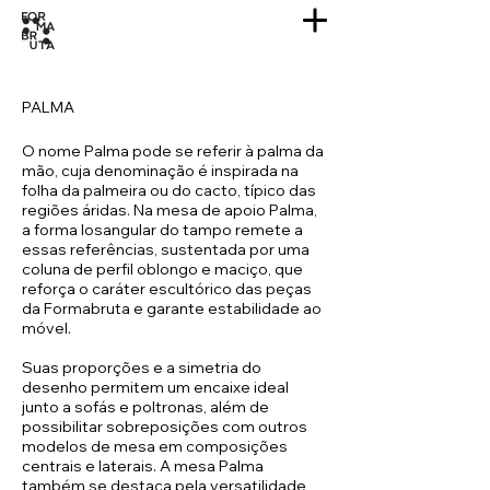
PALMA
O nome Palma pode se referir à palma da
mão, cuja denominação é inspirada na
folha da palmeira ou do cacto, típico das
regiões áridas. Na mesa de apoio Palma,
a forma losangular do tampo remete a
essas referências, sustentada por uma
coluna de perfil oblongo e maciço, que
reforça o caráter escultórico das peças
da Formabruta e garante estabilidade ao
móvel.
Suas proporções e a simetria do
desenho permitem um encaixe ideal
junto a sofás e poltronas, além de
possibilitar sobreposições com outros
modelos de mesa em composições
centrais e laterais. A mesa Palma
também se destaca pela versatilidade