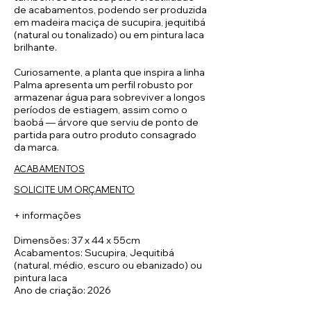
de acabamentos, podendo ser produzida
em madeira maciça de sucupira, jequitibá
(natural ou tonalizado) ou em pintura laca
brilhante.
Curiosamente, a planta que inspira a linha
Palma apresenta um perfil robusto por
armazenar água para sobreviver a longos
períodos de estiagem, assim como o
baobá — árvore que serviu de ponto de
partida para outro produto consagrado
da marca.
ACABAMENTOS
SOLICITE UM ORÇAMENTO
+ informações
Dimensões: 37 x 44 x 55cm
Acabamentos: Sucupira, Jequitibá
(natural, médio, escuro ou ebanizado) ou
pintura laca
Ano de criação: 2026